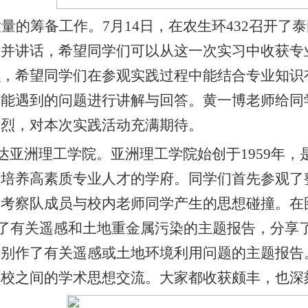
大量的筹备工作。
7
月
14
日，在农生环
432
召开了泰
会并讲话，希望同学们可以从这一次实习中收获专
识，希望同学们在参观实践过程中能结合专业知识
可能遇到的问题进行讲解与回答。黄一博老师给同
热烈，对本次实践活动充满期待。
达亚洲理工学院。亚洲理工学院始创于
1959
年，
所培养高素质专业人才的学府。同学们首先参观了
是考察队成员与校内老师同学产生的思想碰撞。在
了有关遥感和土地重金属污染的主题报告，分享
分别作了有关遥感或土地环境利用问题的主题报告
两校之间的学术思想交流。大家都收获颇丰，也深