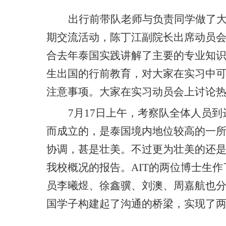
出行前带队老师与负责同学做了
期交流活动，陈丁江副院长出席动员
合去年泰国实践讲解了主要的专业知
生出国的行前教育，对大家在实习中
注意事项。大家在实习动员会上讨论
7
月
17
日上午，考察队全体人员到
而成立的，是泰国境内地位较高的一
协调，甚是壮美。不过更为壮美的还
我校概况的报告。
AIT
的两位博士生作
员李曦煜、徐鑫骥、刘澳、周嘉航也
国学子构建起了沟通的桥梁，实现了