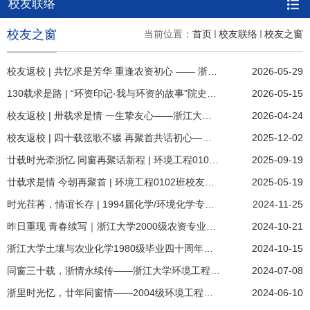
校友联络
校友之窗
当前位置：
首页
校友联络
校友之窗
校友返校 | 共忆求是芳华 重逢农资初心 —— 浙江大学01级农业资源与环境专业校友返校相聚
2026-05-29
130载求是路 | “环资印记·我与环资的故事”院史资料与实物征集活动
2026-05-15
校友返校 | 卅载求是情 一生挚友心——浙江大学96届环境工程专业校友毕业三十周年返校
2026-04-24
校友返校 | 四十载弦歌不辍 再聚首共话初心——浙江大学环境保护专业85届校友毕业四十周年返校
2025-12-02
廿载时光牵浙忆 同窗再聚话新程 | 环境工程0101班校友返校活动圆满举行
2025-09-19
廿载求是情 今朝再聚首 | 环境工程0102班校友返校活动圆满举行
2025-05-19
时光荏苒，情谊长存 | 1994届化学/环境化学专业校友返校活动顺利举办
2024-11-25
昨日重现 青春续写｜浙江大学2000级农资专业毕业二十周年同学会暨爱心捐赠传递感恩
2024-10-21
浙江大学土壤与农业化学1980级毕业四十周年同学会暨“一椅一语”座椅捐赠 仪式顺利举行
2024-10-15
同窗三十载，浙情永续传——浙江大学环境工程1990级毕业三十周年同学会顺利举行
2024-07-08
浙里时光忆，廿年同窗情——2004级环境工程专业校友入学20周年返校活动顺利举行
2024-06-10