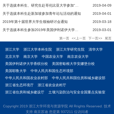
关于选拔本科生、研究生赴哥伦比亚大学参加“可持续发展”2019暑期研讨会的通知
2019-04-09
关于选拔本科生赴新加坡参加青年论坛活动的通知
2019-04-01
2019年第十届世界大学生领袖研讨会通知
2019-03-18
关于选拔本科生参加2019年美国伊利诺伊大学厄巴纳香槟分校（UIUC）暑期交流项目的通知
2019-03-01
第一页
<<上一页
下一页>>
尾页
浙江大学
浙江大学本科生院
浙江大学研究生院
清华大学
北京大学
南京大学
中国农业大学
南京农业大学
美国伊利诺伊大学香槟分校
美国密歇根大学安娜堡分校
美国耶鲁大学
中华人民共和国生态环境部
中华人民共和国农业农村部
中华人民共和国住房和城乡建设部
浙江省生态环境厅
浙江省农业农村厅
浙江省住房和城乡建设厅
土壤污染防治与安全全国重点实验室
Copyright 2019 浙江大学环境与资源学院 All Rrights Reserved. 技术
支持 南京苏迪 您是第
9
3
7
2
1
1
位访问者