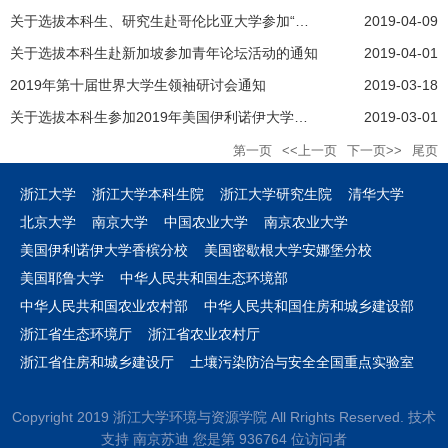
关于选拔本科生、研究生赴哥伦比亚大学参加“可持续发展”2019暑期研讨会的通知
2019-04-09
关于选拔本科生赴新加坡参加青年论坛活动的通知
2019-04-01
2019年第十届世界大学生领袖研讨会通知
2019-03-18
关于选拔本科生参加2019年美国伊利诺伊大学厄巴纳香槟分校（UIUC）暑期交流项目的通知
2019-03-01
第一页
<<上一页
下一页>>
尾页
浙江大学
浙江大学本科生院
浙江大学研究生院
清华大学
北京大学
南京大学
中国农业大学
南京农业大学
美国伊利诺伊大学香槟分校
美国密歇根大学安娜堡分校
美国耶鲁大学
中华人民共和国生态环境部
中华人民共和国农业农村部
中华人民共和国住房和城乡建设部
浙江省生态环境厅
浙江省农业农村厅
浙江省住房和城乡建设厅
土壤污染防治与安全全国重点实验室
Copyright 2019 浙江大学环境与资源学院 All Rrights Reserved. 技术
支持 南京苏迪 您是第
9
3
6
7
6
4
位访问者