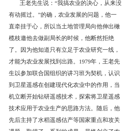
王老先生说：
“我搞农业的决心，从来没
有动摇过。”的确，农业发展的问题，他一
直牵挂于心，所以当土地管理局向他伸出橄
榄枝邀他去做副局长的时候，他断然拒绝
了。因为他知道只有立足于农业研究一线，
才能为农业发展找到出路。
1979年
，
王
老先
生
以
参加联合国组织的讲习班为契机，
认识
到卫星遥感在创建现代化农业中的作用，
当
机立断开始钻研遥感技术，探索将卫星遥感
技术应用于
农业
生产的思路方法。随后，他
先后
主持
了
水稻遥感估产等国家重点和攻关