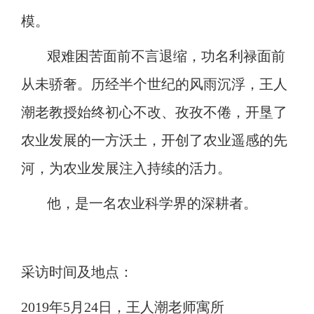
模。
艰难困苦面前不言退缩，功名利禄面前
从未骄奢。历经半个世纪的风雨沉浮，王人
潮老教授始终初心不改、孜孜不倦，开垦了
农业发展的一方沃土，开创
了
农业遥感的先
河，为农业发展注入持续
的
活力。
他，是一名农业科学界的深耕者。
采访时间及地点：
2
019
年
5月
24
日，王人潮老师寓所