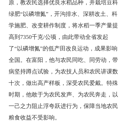
原，教农民
选择优良
水稻
品种
，并
栽培豆科
绿肥
“以磷增氮”
，开沟排水
、深耕改土、科
学施肥、改变耕作制度
，将水稻一季产量提
高到
7350千克/公顷
，由此带动
全省发起
了
“
以磷增氮
”的低产田改良运动，成果影响
全国
。在富阳，他
与农民同吃、同劳动
，带
病
坚持蹲点试验，为农技人员和农民讲课数
十次，做出高产样板
，深受农民爱戴。特殊
时期，他敢于为农民发声、为农民奔走，以
一己之力阻止浮夸跃进行为，保障当地农民
粮食收益不受影响。