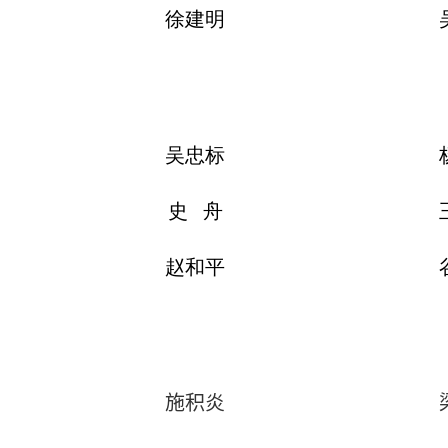
徐建明
吴忠标
史 舟
赵和平
施积炎