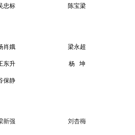
吴忠标
陈宝梁
杨肖娥
梁永超
王东升
杨 坤
谷保静
梁新强
刘杏梅