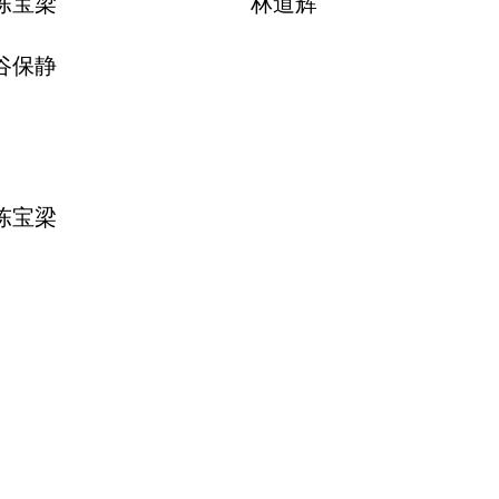
陈宝梁
林道辉
谷保静
陈宝梁