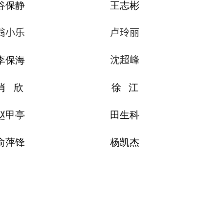
谷保静
王志彬
翁小乐
卢玲丽
李保海
沈超峰
肖 欣
徐 江
赵甲亭
田生科
俞萍锋
杨凯杰