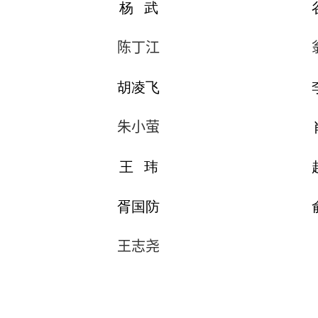
杨 武
陈丁江
胡凌飞
朱小萤
王 玮
胥国防
王志尧