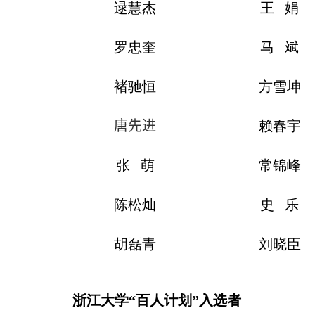
逯慧杰
王 娟
罗忠奎
马 斌
褚驰恒
方雪坤
唐先进
赖春宇
张 萌
常锦峰
陈松灿
史 乐
胡磊青
刘晓臣
浙江大学“百人计划”入选者