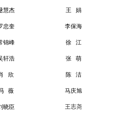
逯慧杰
王 娟
罗忠奎
李保海
常锦峰
徐 江
吴轩浩
张 萌
肖 欣
陈 洁
冯 薇
马庆旭
刘晓臣
王志尧