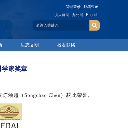
管理登录
邮箱登录
浙大首页
办公网
English
活
生态文明
校友联络
年科学家奖章
友陈颂超（
Songchao Chen
）获
此
荣誉。