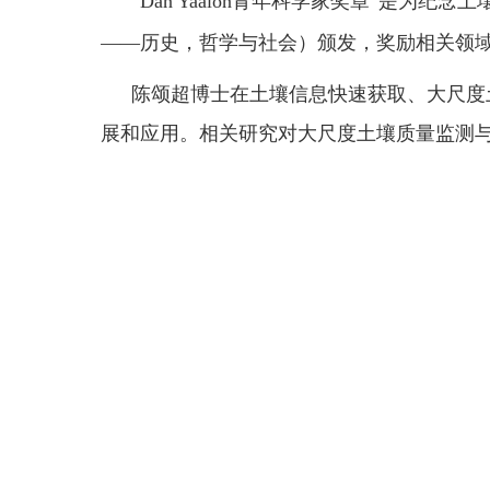
“Dan Yaalon
青年科学家奖章
”
是为纪念土
——
历史，哲学与社会）颁发，奖励相关领
陈颂超
博士
在土壤信息快速获取、大尺度
展和应用。相关研究对大尺度土壤质量监测