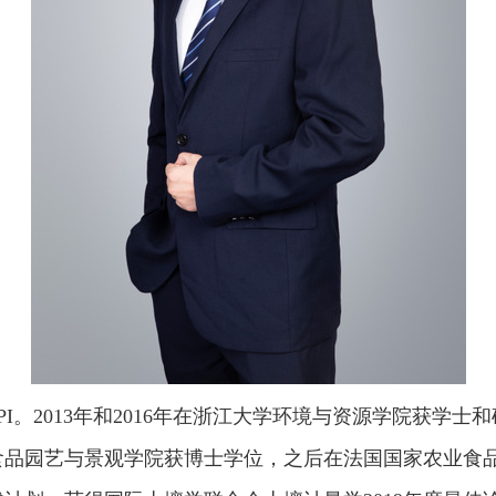
PI
。
2013
年
和
2016
年在浙江大学环境与资源学院
获
学士和
食品园艺与景观学院获博士学位，
之后
在法国国家农业食