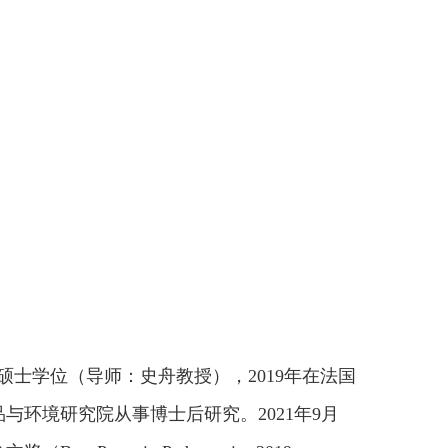
硕士学位（导师：史舟教授），
2019
年
在法国
品与环境研究院从事博士后研究。
2021
年
9
月