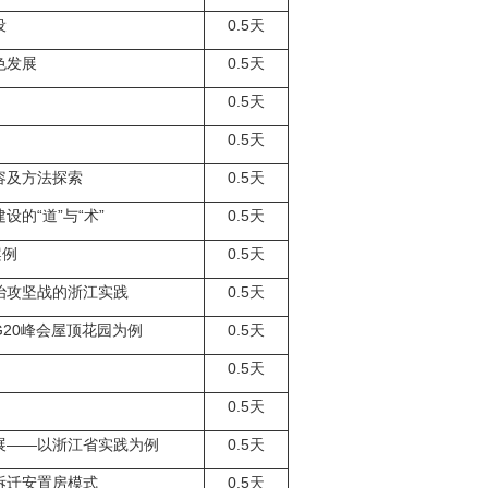
设
0.5
天
色发展
0.5
天
0.5
天
0.5
天
容及方法探索
0.5
天
的“道”与“术”
0.5
天
案例
0.5
天
治攻坚战的浙江实践
0.5
天
G20
峰会屋顶花园为例
0.5
天
0.5
天
0.5
天
展——以浙江省实践为例
0.5
天
拆迁安置房模式
0.5
天