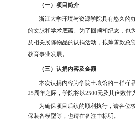
（一）项目简介
浙江大学环境与资源学院具有悠久的
的文脉和学术底蕴。为了回顾和纪念，也
及
相关展陈物品的认捐活动，
拟筹善款总
教育事业发展
。
（
三
）
认捐内容
及金额
本次认捐内容为学院土壤馆
的土样样
25
周年之际，学院将以
2500
元及其倍数作
为确保项目后续的顺利执行，请各位
保装备模型等，也请在备注中标明。