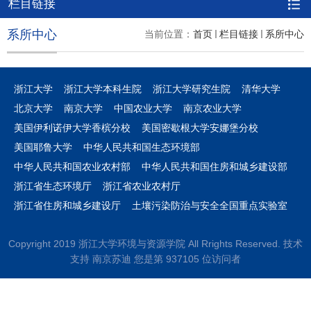
栏目链接
系所中心
当前位置：
首页
栏目链接
系所中心
浙江大学
浙江大学本科生院
浙江大学研究生院
清华大学
北京大学
南京大学
中国农业大学
南京农业大学
美国伊利诺伊大学香槟分校
美国密歇根大学安娜堡分校
美国耶鲁大学
中华人民共和国生态环境部
中华人民共和国农业农村部
中华人民共和国住房和城乡建设部
浙江省生态环境厅
浙江省农业农村厅
浙江省住房和城乡建设厅
土壤污染防治与安全全国重点实验室
Copyright 2019 浙江大学环境与资源学院 All Rrights Reserved. 技术
支持 南京苏迪 您是第
9
3
7
1
0
5
位访问者