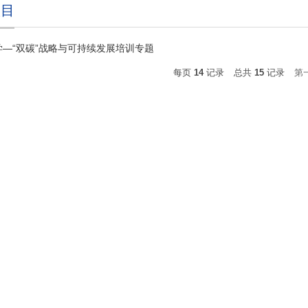
项目
学—“双碳”战略与可持续发展培训专题
每页
14
记录
总共
15
记录
第