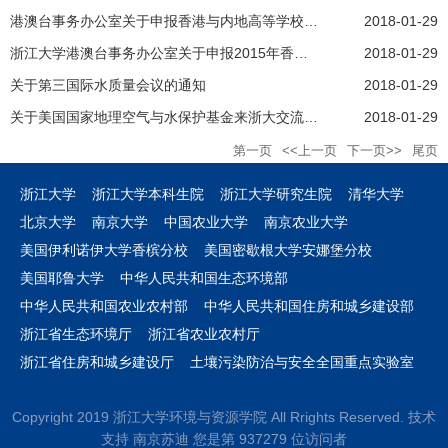
港澳台事务办公室关于申报香港与内地高等学校师生交流计划项目（2016年第一批）的通知
2018-01-29
浙江大学港澳台事务办公室关于申报2015年香港与内地高等学校师生交流计划项目的通知
2018-01-29
关于第三国际水质量会议的通知
2018-01-29
关于美国国家地理空气与水保护基金来浙大交流的通知
2018-01-29
第一页
<<上一页
下一页>>
尾页
浙江大学
浙江大学本科生院
浙江大学研究生院
清华大学
北京大学
南京大学
中国农业大学
南京农业大学
美国伊利诺伊大学香槟分校
美国密歇根大学安娜堡分校
美国耶鲁大学
中华人民共和国生态环境部
中华人民共和国农业农村部
中华人民共和国住房和城乡建设部
浙江省生态环境厅
浙江省农业农村厅
浙江省住房和城乡建设厅
土壤污染防治与安全全国重点实验室
Copyright 2019 浙江大学环境与资源学院 All Rrights Reserved. 技术
支持 南京苏迪 您是第
9
3
7
2
7
9
位访问者