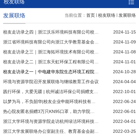
校友联络
发展联络
当前位置：
首页
校友联络
发展联络
校友走访录之四｜浙江沃乐环境科技有限公司校友交流
2024-11-15
浙江省环境科技有限公司向浙江大学教育基金会捐赠仪式举行
2024-11-09
校友走访录之三｜浙江海拓环境技术有限公司校友交流
2024-11-08
校友走访录之二｜浙江东天虹环保工程有限公司校友交流
2024-11-01
校友走访录之一｜中电建华东院生态环境工程院校友交流开启新篇章
2024-10-28
环境与资源学院召开发展联络与继续教育工作会议
2024-04-04
践行环保，大爱无疆 | 杭州诚洁环保公司捐赠支持浙江大学学生绿之源协会
2022-10-01
以梦为马，不负韶华|校友企业申能环境科技有限公司为2022届毕业生们捐赠毕业纪念品
2022-06-24
热心院友匿名捐赠3万只KN95口罩，助力学院防疫工作
2022-06-01
浙江大学环境与资源学院走访杭州绿洁环境科技股份有限公司
2022-04-01
浙江大学发展联络办公室副主任、教育基金会副秘书长丁海忠一行访问环资学院
2022-03-25